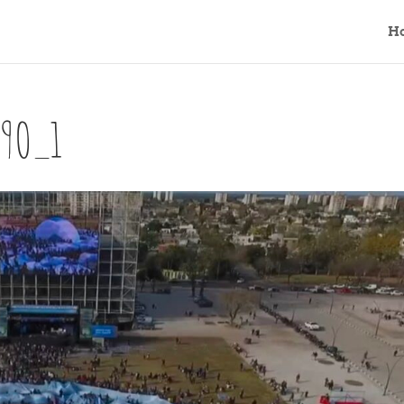
H
39O_1