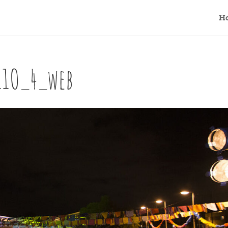
H
11O_4_web